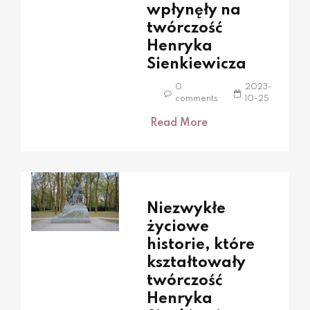
wpłynęły na
twórczość
Henryka
Sienkiewicza
0
2023-
comments
10-25
Read More
Niezwykłe
życiowe
historie, które
kształtowały
twórczość
Henryka