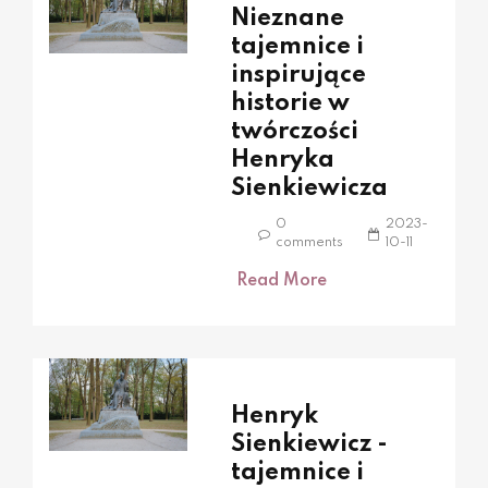
Nieznane
tajemnice i
inspirujące
historie w
twórczości
Henryka
Sienkiewicza
0
2023-
comments
10-11
Read More
Henryk
Sienkiewicz -
tajemnice i