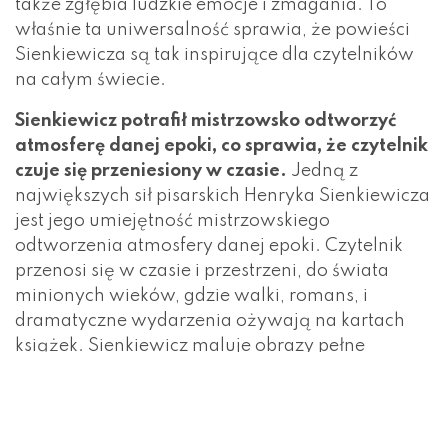
także zgłębia ludzkie emocje i zmagania. To
właśnie ta uniwersalność sprawia, że powieści
Sienkiewicza są tak inspirujące dla czytelników
na całym świecie.
Sienkiewicz potrafił mistrzowsko odtworzyć
atmosferę danej epoki, co sprawia, że czytelnik
czuje się przeniesiony w czasie.
Jedną z
największych sił pisarskich Henryka Sienkiewicza
jest jego umiejętność mistrzowskiego
odtworzenia atmosfery danej epoki. Czytelnik
przenosi się w czasie i przestrzeni, do świata
minionych wieków, gdzie walki, romans, i
dramatyczne wydarzenia ożywają na kartach
książek. Sienkiewicz maluje obrazy pełne
szczegółów i barw, tworząc wirtualną podróż
przez historię, która wciąż fascynuje i zachwyca.
Inspiracja dla czytelników