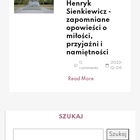
Henryk
Sienkiewicz -
zapomniane
opowieści o
miłości,
przyjaźni i
namiętności
0
2023-
comments
12-06
Read More
SZUKAJ
Szukaj