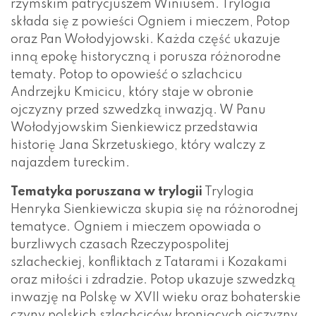
rzymskim patrycjuszem Winiusem. Trylogia
składa się z powieści Ogniem i mieczem, Potop
oraz Pan Wołodyjowski. Każda część ukazuje
inną epokę historyczną i porusza różnorodne
tematy. Potop to opowieść o szlachcicu
Andrzejku Kmicicu, który staje w obronie
ojczyzny przed szwedzką inwazją. W Panu
Wołodyjowskim Sienkiewicz przedstawia
historię Jana Skrzetuskiego, który walczy z
najazdem tureckim.
Tematyka poruszana w trylogii
Trylogia
Henryka Sienkiewicza skupia się na różnorodnej
tematyce. Ogniem i mieczem opowiada o
burzliwych czasach Rzeczypospolitej
szlacheckiej, konfliktach z Tatarami i Kozakami
oraz miłości i zdradzie. Potop ukazuje szwedzką
inwazję na Polskę w XVII wieku oraz bohaterskie
czyny polskich szlachciców broniących ojczyzny.