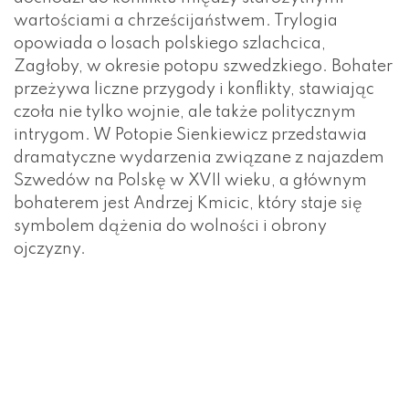
wartościami a chrześcijaństwem. Trylogia
opowiada o losach polskiego szlachcica,
Zagłoby, w okresie potopu szwedzkiego. Bohater
przeżywa liczne przygody i konflikty, stawiając
czoła nie tylko wojnie, ale także politycznym
intrygom. W Potopie Sienkiewicz przedstawia
dramatyczne wydarzenia związane z najazdem
Szwedów na Polskę w XVII wieku, a głównym
bohaterem jest Andrzej Kmicic, który staje się
symbolem dążenia do wolności i obrony
ojczyzny.
Znaczenie powieści dla literatury polskiej
Dzieła
Henryka Sienkiewicza, takie jak Quo Vadis,
Trylogia czy Potop, mają ogromne znaczenie dla
literatury polskiej. Przede wszystkim
wprowadziły nowe standardy narracji
historycznej, łącząc wątki fikcyjne z